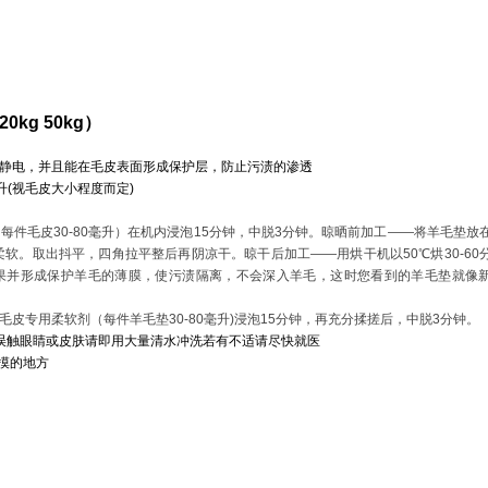
 20kg 50kg
）
静电，并且能在毛皮表面形成保护层，防止污渍的渗透
升
(
视毛皮大小程度而定
)
（每件毛皮
30-80
毫升）在机内浸泡
15
分钟，中脱
3
分钟。晾晒前加工
——
将羊毛垫放
柔软。取出抖平，四角拉平整后再阴凉干。晾干后加工
——
用烘干机以
50
℃烘
30-60
果并形成保护羊毛的薄膜，使污渍隔离，不会深入羊毛，这时您看到的
羊毛垫就像
毛皮专用柔软剂（每件羊毛垫
30-80
毫升
)
浸泡
15
分钟，再充分揉搓后，中脱
3
分钟。
误触眼睛或皮肤请即用大量清水冲洗若有不适请尽快就医
摸的地方