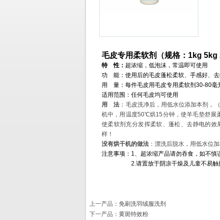
毛皮专用柔软剂（规格：
1kg 5kg
特
性：
超浓缩，低泡沫，常温即可使用
功
能：使用后的毛皮蓬松柔软、手感好、去
用
量：每件毛皮用毛皮专用柔软剂
30-80
毫
适用范围：任何毛皮均可使用
用
法
：毛皮洗净后，用低水位添加本剂，
机中，用温度
50
℃烘
15
分钟，使羊毛垫舒展
使柔软剂充分发挥柔软、蓬松、去静电的效
样！
没有烘干机的做法
：漂洗后脱水，用低水位加
注意事项：
1
、超浓缩产品请勿吞食，如不慎
2.
请置放于阴凉干燥及儿童不易触
上一产品
：
免刷洗羽绒服洗剂
下一产品
：
黄斑特效粉